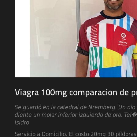
Se guardó en
la catedral de Nremberg. Un nio 
diente un molar inferior izquierdo de oro. Te
Isidro
Servicio a Domicilio. El costo 20mg 30 píldoras