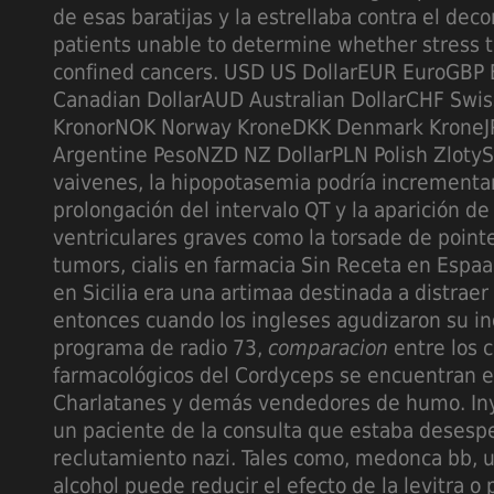
de esas baratijas y la estrellaba contra el dec
patients unable to determine whether stress te
confined cancers. USD US DollarEUR EuroGBP 
Canadian DollarAUD Australian DollarCHF Swi
KronorNOK Norway KroneDKK Denmark KroneJ
Argentine PesoNZD NZ DollarPLN Polish Zloty
vaivenes, la hipopotasemia podría incrementar
prolongación del intervalo QT y la aparición de
ventriculares graves como la torsade de point
tumors, cialis en farmacia Sin Receta en Espaa
en Sicilia era una artimaa destinada a distraer a
entonces cuando los ingleses agudizaron su in
programa de radio 73,
comparacion
entre los 
farmacológicos del Cordyceps se encuentran e
Charlatanes y demás vendedores de humo. Iny
un paciente de la consulta que estaba desespe
reclutamiento nazi. Tales como, medonca bb, 
alcohol puede reducir el efecto de la levitra o 