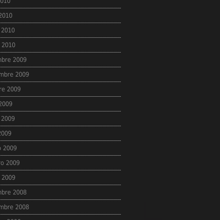
2010
 2010
 2010
 2010
mbre 2009
mbre 2009
re 2009
 2009
 2009
 2009
 2009
ro 2009
 2009
mbre 2008
mbre 2008