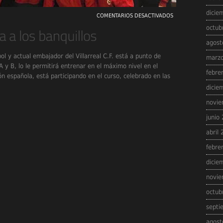
dicie
COMENTARIOS DESACTIVADOS
octub
agost
l y actual embajador del Villarreal C.F. está a punto de
marzo
 y B, lo le permitirá entrenar en el máximo nivel en el
febre
ón española, está participando en el curso, celebrado en las
dicie
novie
junio
abril
febre
dicie
novie
octub
septi
agost