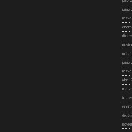
julio 
junio
mayo
enero
dicie
novie
octub
junio
mayo
abril
marzo
febre
enero
dicie
novie