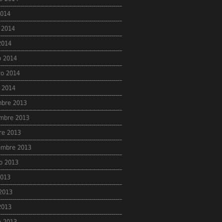
2014
 2014
 2014
 2014
ro 2014
 2014
mbre 2013
mbre 2013
re 2013
embre 2013
o 2013
2013
 2013
 2013
 2013