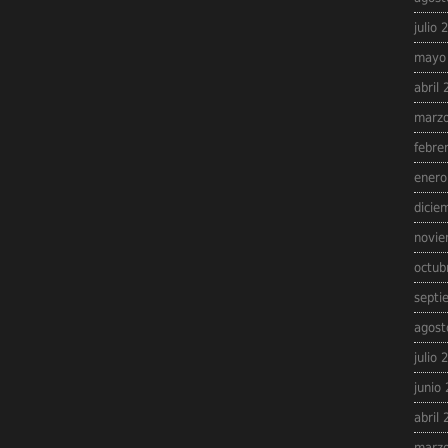
julio 
mayo
abril
marzo
febre
enero
dicie
novie
octub
septi
agost
julio 
junio
abril
marzo