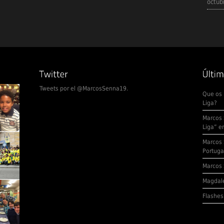
octub
Tweets por el @MarcosSenna19.
Que os 
Liga?
Marcos 
Liga” e
Marcos 
Portuga
Marcos 
Magdale
Flashes