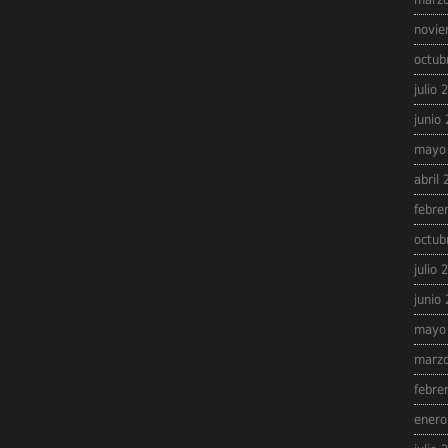
novie
octub
julio 
junio
mayo
abril
febre
octub
julio 
junio
mayo
marzo
febre
enero