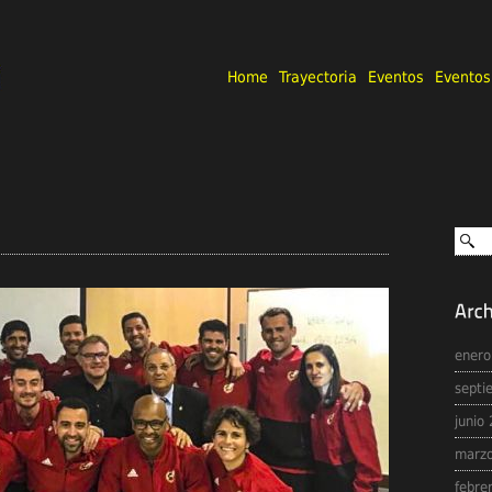
Home
Trayectoria
Eventos
Eventos
enero
septi
junio
marzo
febre