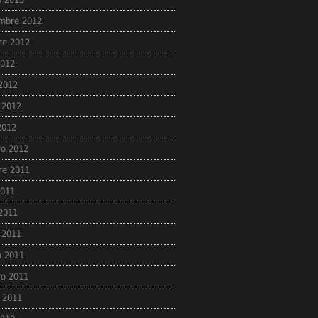
mbre 2012
re 2012
2012
 2012
 2012
 2012
ro 2012
re 2011
2011
 2011
 2011
 2011
ro 2011
 2011